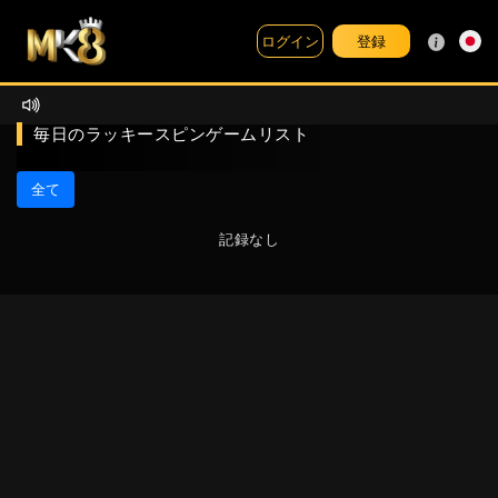
登録
ログイン
毎日のラッキースピンゲームリスト
全て
記録なし