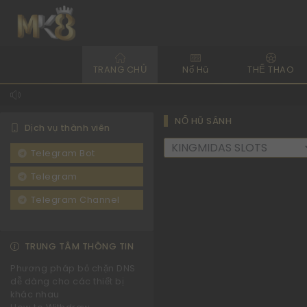
TRANG CHỦ
Nổ Hũ
THỂ THAO
NỔ HŨ SÁNH
Dịch vụ thành viên
Telegram Bot
Telegram
Telegram Channel
TRUNG TÂM THÔNG TIN
Phương pháp bỏ chặn DNS
dễ dàng cho các thiết bị
khác nhau