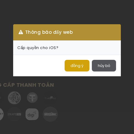
Thông báo đẩy web
Cấp quyền cho iOS?
đồng ý
hủy bỏ
 CẤP THANH TOÁN