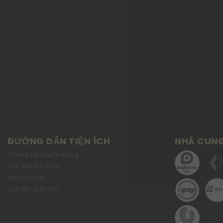
ĐƯỜNG DẪN TIỆN ÍCH
NHÀ CUNG
Thông tin người dùng
Thể loại trò chơi
Khuyến mãi
Quy tắc xúc tiến