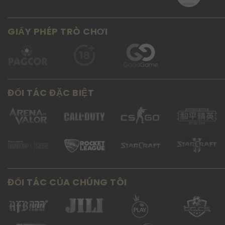
GIẤY PHÉP TRÒ CHƠI
ĐỐI TÁC ĐẶC BIỆT
ĐỐI TÁC CỦA CHÚNG TÔI