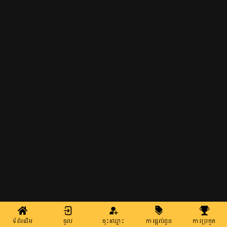
ទំព័រដើម
ចូល
ចុះឈ្មោះ
ការផ្តល់ជូន
ការប្រកួត