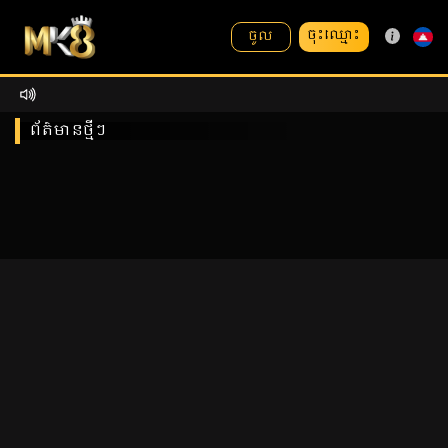
ចុះឈ្មោះ
ចូល
ព័ត៌មានថ្មីៗ