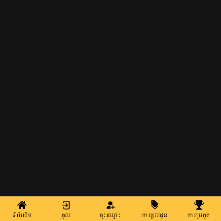
ទំព័រដើម
ចូល
ចុះឈ្មោះ
ការផ្តល់ជូន
ការប្រកួត