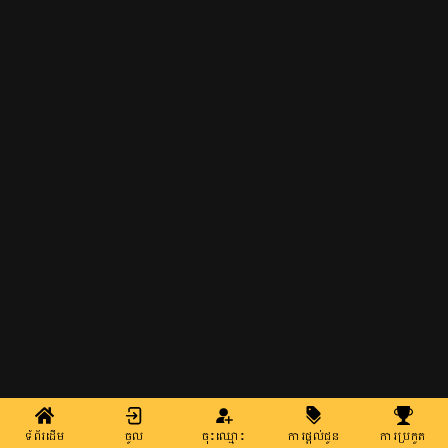
ទំព័រដើម
ចូល
ចុះឈ្មោះ
ការផ្តល់ជូន
ការប្រកួត